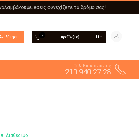
αναλαμβάνουμε, εσείς συνεχίζετε το δρόμο σας!
0
0
€
Αναζήτηση
προϊόν(τα)
Τηλ. Επικοινωνίας
210.940.27.28
Διαθέσιμο