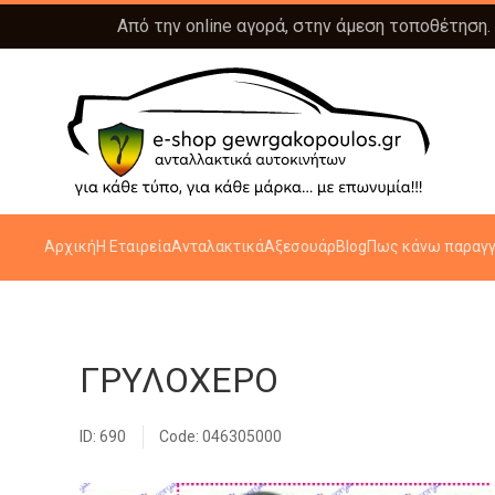
Από την online αγορά, στην άμεση τοποθέτηση.
Αρχική
Η Εταιρεία
Ανταλακτικά
Αξεσουάρ
Blog
Πως κάνω παραγγ
ΓΡΥΛΟΧΕΡΟ
ID: 690
Code: 046305000