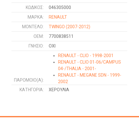
ΚΩΔΙΚΌΣ:
046305000
ΜΑΡΚΑ:
RENAULT
ΜΟΝΤΕΛΟ:
TWINGO
(2007-2012)
OEM:
7700838511
ΓΝΉΣΙΟ:
ΟΧΙ
RENAULT - CLIO - 1998-2001
RENAULT - CLIO 01-06/CAMPUS
04-/THALIA - 2001-
RENAULT - MEGANE SDN - 1999-
ΠΑΡΌΜΟΙΟ(Α):
2002
RENAULT - MEGANE L/B - 1999-
ΚΑΤΗΓΟΡΊΑ:
ΧΕΡΟΥΛΙΑ
2002
RENAULT - MEGANE COUPE-
CABRIO - 1999-2002
OPEL - MOVANO - 1998-2009
OPEL - VIVARO - 2002-2006
DACIA - LOGAN-MCV 05-08/P.UP-
VAN - 2009-2012