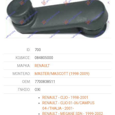
ID:
700
ΚΩΔΙΚΌΣ:
084805000
ΜΑΡΚΑ:
RENAULT
ΜΟΝΤΕΛΟ:
MASTER/MASCOTT
(1998-2009)
OEM:
7700838511
ΓΝΉΣΙΟ:
ΟΧΙ
RENAULT - CLIO - 1998-2001
RENAULT - CLIO 01-06/CAMPUS
04-/THALIA - 2001-
RENAULT - MEGANE SDN - 1999-2002