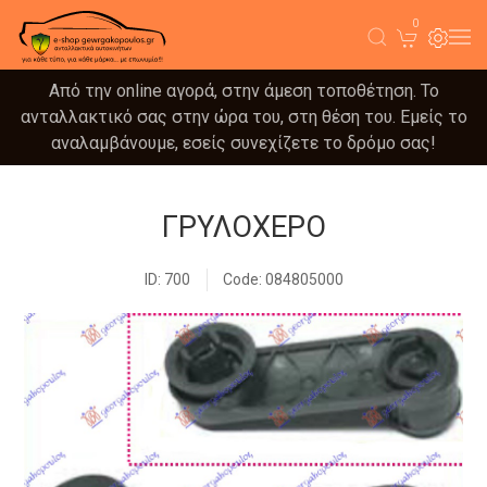
0
Από την online αγορά, στην άμεση τοποθέτηση. Το
ανταλλακτικό σας στην ώρα του, στη θέση του. Εμείς το
αναλαμβάνουμε, εσείς συνεχίζετε το δρόμο σας!
ΓΡΥΛΟΧΕΡΟ
ID: 700
Code: 084805000