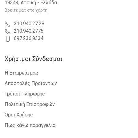
18344, Αττική - Ελλάδα
NISSAN - INTERSTAR - 2002-2009
IVECO - DAILY - 2007-2011
Βρείτε μας στο χάρτη
NISSAN - PRIMASTAR - 2002-2006
DACIA - LOGAN-MCV - 2008-2012
210.940.27.28
IVECO - DAILY - 2011-2014
210.940.2775
RENAULT - TWINGO - 2012-2014
697.236.9334
Χρήσιμοι Σύνδεσμοι
Η Εταιρεία μας
Αποστολές Προϊόντων
Τρόποι Πληρωμής
Πολιτική Επιστροφών
Όροι Χρήσης
Πως κάνω παραγγελία