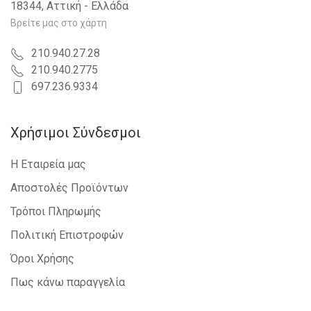
18344, Αττική - Ελλάδα
NISSAN - INTERSTAR - 2002-2009
IVECO - DAILY - 2007-2011
Βρείτε μας στο χάρτη
NISSAN - PRIMASTAR - 2002-2006
DACIA - LOGAN-MCV - 2008-2012
210.940.27.28
IVECO - DAILY - 2011-2014
210.940.2775
RENAULT - TWINGO - 2012-2014
697.236.9334
Χρήσιμοι Σύνδεσμοι
Η Εταιρεία μας
Αποστολές Προϊόντων
Τρόποι Πληρωμής
Πολιτική Επιστροφών
Όροι Χρήσης
Πως κάνω παραγγελία