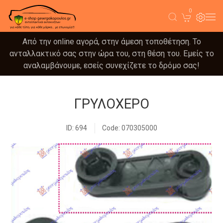
0
Από την online αγορά, στην άμεση τοποθέτηση. Το
ανταλλακτικό σας στην ώρα του, στη θέση του. Εμείς το
αναλαμβάνουμε, εσείς συνεχίζετε το δρόμο σας!
ΓΡΥΛΟΧΕΡΟ
ID: 694
Code: 070305000