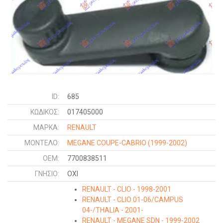
ID:
685
ΚΩΔΙΚΌΣ:
017405000
ΜΑΡΚΑ:
RENAULT
ΜΟΝΤΕΛΟ:
MEGANE COUPE-CABRIO
(1999-2002)
OEM:
7700838511
ΓΝΉΣΙΟ:
ΟΧΙ
RENAULT - CLIO - 1998-2001
RENAULT - CLIO 01-06/CAMPUS
04-/THALIA - 2001-
RENAULT - MEGANE SDN - 1999-2002