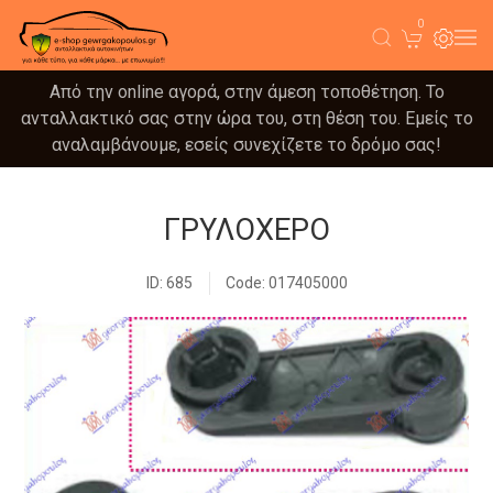
0
Από την online αγορά, στην άμεση τοποθέτηση. Το
ανταλλακτικό σας στην ώρα του, στη θέση του. Εμείς το
αναλαμβάνουμε, εσείς συνεχίζετε το δρόμο σας!
ΓΡΥΛΟΧΕΡΟ
ID: 685
Code: 017405000