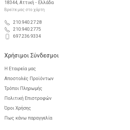
18344, Αττική - Ελλάδα
NISSAN - INTERSTAR - 2002-2009
IVECO - DAILY - 2007-2011
Βρείτε μας στο χάρτη
NISSAN - PRIMASTAR - 2002-2006
DACIA - LOGAN-MCV - 2008-2012
210.940.27.28
IVECO - DAILY - 2011-2014
210.940.2775
RENAULT - TWINGO - 2012-2014
697.236.9334
Χρήσιμοι Σύνδεσμοι
Η Εταιρεία μας
Αποστολές Προϊόντων
Τρόποι Πληρωμής
Πολιτική Επιστροφών
Όροι Χρήσης
Πως κάνω παραγγελία