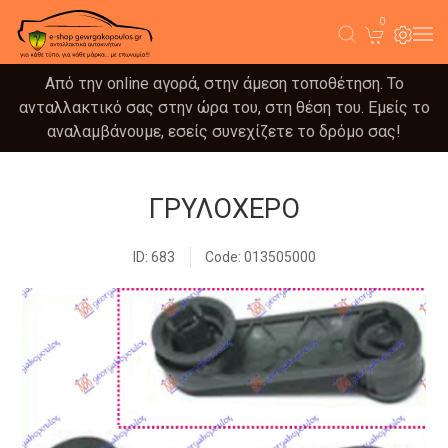
0
Από την online αγορά, στην άμεση τοποθέτηση. Το
ανταλλακτικό σας στην ώρα του, στη θέση του. Εμείς το
αναλαμβάνουμε, εσείς συνεχίζετε το δρόμο σας!
ΓΡΥΛΟΧΕΡΟ
ID: 683
Code: 013505000