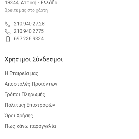
18344, Αττική - Ελλάδα
NISSAN - INTERSTAR - 2002-2009
IVECO - DAILY - 2007-2011
Βρείτε μας στο χάρτη
NISSAN - PRIMASTAR - 2002-2006
DACIA - LOGAN-MCV - 2008-2012
210.940.27.28
IVECO - DAILY - 2011-2014
210.940.2775
RENAULT - TWINGO - 2012-2014
697.236.9334
Χρήσιμοι Σύνδεσμοι
Η Εταιρεία μας
Αποστολές Προϊόντων
Τρόποι Πληρωμής
Πολιτική Επιστροφών
Όροι Χρήσης
Πως κάνω παραγγελία