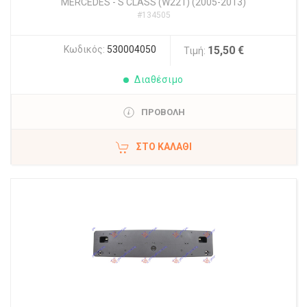
MERCEDES
-
S CLASS (W221) (2005-2013)
#134505
Κωδικός:
530004050
15,50 €
Τιμή:
Διαθέσιμο
ΠΡΟΒΟΛΗ
ΣΤΟ ΚΑΛΆΘΙ