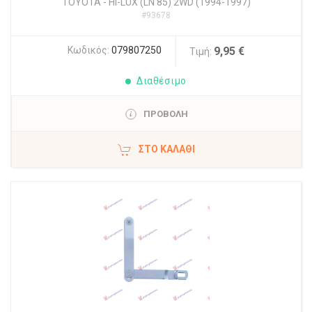
TOYOTA
-
HI-LUX (LN 85) 2WD (1994-1997)
#93678
Κωδικός:
079807250
9,95 €
Τιμή:
Διαθέσιμο
ΠΡΟΒΟΛΗ
ΣΤΟ ΚΑΛΆΘΙ