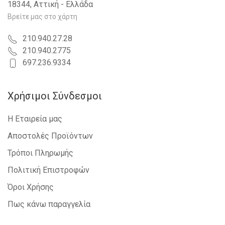
18344, Αττική - Ελλάδα
NISSAN - INTERSTAR - 2002-2009
IVECO - DAILY - 2007-2011
Βρείτε μας στο χάρτη
NISSAN - PRIMASTAR - 2002-2006
DACIA - LOGAN-MCV - 2008-2012
210.940.27.28
IVECO - DAILY - 2011-2014
210.940.2775
RENAULT - TWINGO - 2012-2014
697.236.9334
Χρήσιμοι Σύνδεσμοι
Η Εταιρεία μας
Αποστολές Προϊόντων
Τρόποι Πληρωμής
Πολιτική Επιστροφών
Όροι Χρήσης
Πως κάνω παραγγελία