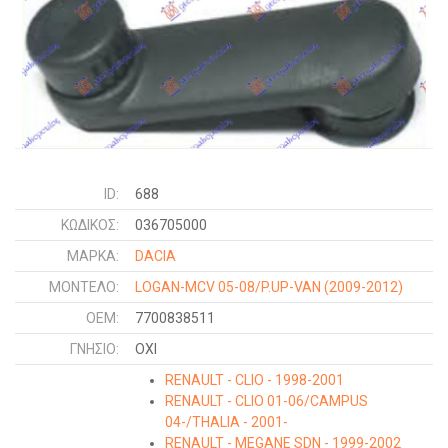
ID:
688
ΚΩΔΙΚΌΣ:
036705000
ΜΑΡΚΑ:
DACIA
ΜΟΝΤΕΛΟ:
LOGAN-MCV 05-08/P.UP-VAN
(2009-2012)
OEM:
7700838511
ΓΝΉΣΙΟ:
ΟΧΙ
RENAULT - CLIO - 1998-2001
RENAULT - CLIO 01-06/CAMPUS
04-/THALIA - 2001-
RENAULT - MEGANE SDN - 1999-2002