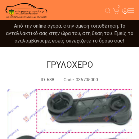
0
Από την online αγορά, στην άμεση τοποθέτηση. Το
ανταλλακτικό σας στην ώρα του, στη θέση του. Εμείς το
αναλαμβάνουμε, εσείς συνεχίζετε το δρόμο σας!
ΓΡΥΛΟΧΕΡΟ
ID: 688
Code: 036705000