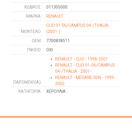
ΚΩΔΙΚΌΣ:
011305000
ΜΑΡΚΑ:
RENAULT
CLIO 01-06/CAMPUS 04-/THALIA
ΜΟΝΤΕΛΟ:
(2001-)
OEM:
7700838511
ΓΝΉΣΙΟ:
ΟΧΙ
RENAULT - CLIO - 1998-2001
RENAULT - CLIO 01-06/CAMPUS
04-/THALIA - 2001-
RENAULT - MEGANE SDN - 1999-
ΠΑΡΌΜΟΙΟ(Α):
2002
RENAULT - MEGANE L/B - 1999-
ΚΑΤΗΓΟΡΊΑ:
ΧΕΡΟΥΛΙΑ
2002
RENAULT - MEGANE COUPE-
CABRIO - 1999-2002
OPEL - MOVANO - 1998-2009
OPEL - VIVARO - 2002-2006
DACIA - LOGAN-MCV 05-08/P.UP-