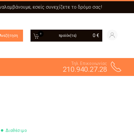
αναλαμβάνουμε, εσείς συνεχίζετε το δρόμο σας!
0
0
€
Αναζήτηση
προϊόν(τα)
Τηλ. Επικοινωνίας
210.940.27.28
Διαθέσιμο