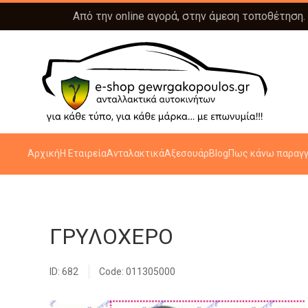
Από την online αγορά, στην άμεση τοποθέτηση.
Αρχική
Η Εταιρεία
Ανταλακτικά
Αξεσουάρ
Blog
Πως κάνω παραγγ
ΓΡΥΛΟΧΕΡΟ
ID: 682
Code: 011305000