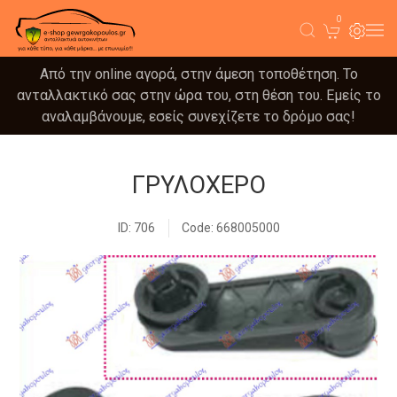
0
Από την online αγορά, στην άμεση τοποθέτηση. Το
ανταλλακτικό σας στην ώρα του, στη θέση του. Εμείς το
αναλαμβάνουμε, εσείς συνεχίζετε το δρόμο σας!
ΓΡΥΛΟΧΕΡΟ
ID: 706
Code: 668005000