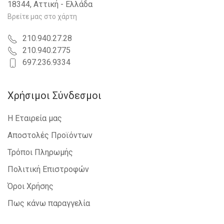
18344, Αττική - Ελλάδα
NISSAN - INTERSTAR - 2002-2009
IVECO - DAILY - 2007-2011
Βρείτε μας στο χάρτη
NISSAN - PRIMASTAR - 2002-2006
DACIA - LOGAN-MCV - 2008-2012
210.940.27.28
IVECO - DAILY - 2011-2014
210.940.2775
RENAULT - TWINGO - 2012-2014
697.236.9334
Χρήσιμοι Σύνδεσμοι
Η Εταιρεία μας
Αποστολές Προϊόντων
Τρόποι Πληρωμής
Πολιτική Επιστροφών
Όροι Χρήσης
Πως κάνω παραγγελία