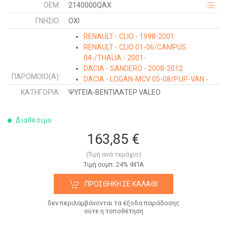
OEM:
2140000QAX
ΓΝΉΣΙΟ:
ΟΧΙ
RENAULT - CLIO - 1998-2001
RENAULT - CLIO 01-06/CAMPUS
04-/THALIA - 2001-
DACIA - SANDERO - 2008-2012
ΠΑΡΌΜΟΙΟ(Α):
DACIA - LOGAN-MCV 05-08/P.UP-VAN -
2009-2012
ΚΑΤΗΓΟΡΊΑ:
ΨΥΓΕΙΑ-ΒΕΝΤΙΛΑΤΕΡ VALEO
RENAULT - KANGOO - 1998-2003
RENAULT - KANGOO - 2003-2008
Διαθέσιμο
NISSAN - KUBISTAR - 2003-2009
DACIA - LOGAN-MCV - 2008-2012
163,85 €
(Τιμή ανά τεμάχιο)
Tιμή συμπ. 24% ΦΠΑ
ΠΡΟΣΘΉΚΗ ΣΕ ΚΑΛΆΘΙ
δεν περιλαμβάνονται τα έξοδα παράδοσης
ούτε η τοποθέτηση