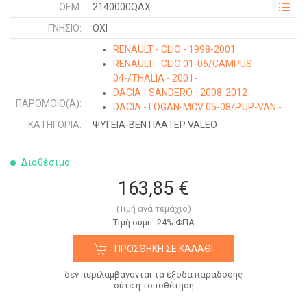
OEM:
2140000QAX
ΓΝΉΣΙΟ:
ΟΧΙ
RENAULT - CLIO - 1998-2001
RENAULT - CLIO 01-06/CAMPUS
04-/THALIA - 2001-
DACIA - SANDERO - 2008-2012
ΠΑΡΌΜΟΙΟ(Α):
DACIA - LOGAN-MCV 05-08/P.UP-VAN -
2009-2012
ΚΑΤΗΓΟΡΊΑ:
ΨΥΓΕΙΑ-ΒΕΝΤΙΛΑΤΕΡ VALEO
RENAULT - KANGOO - 1998-2003
RENAULT - KANGOO - 2003-2008
Διαθέσιμο
NISSAN - KUBISTAR - 2003-2009
DACIA - LOGAN-MCV - 2008-2012
163,85 €
(Τιμή ανά τεμάχιο)
Tιμή συμπ. 24% ΦΠΑ
ΠΡΟΣΘΉΚΗ ΣΕ ΚΑΛΆΘΙ
δεν περιλαμβάνονται τα έξοδα παράδοσης
ούτε η τοποθέτηση