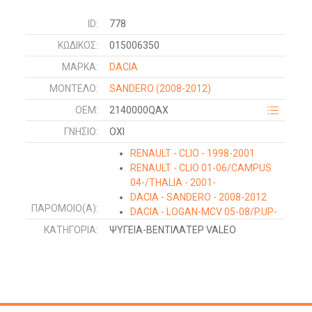
ID:
778
ΚΩΔΙΚΌΣ:
015006350
ΜΑΡΚΑ:
DACIA
ΜΟΝΤΕΛΟ:
SANDERO
(2008-2012)
OEM:
2140000QAX
ΓΝΉΣΙΟ:
ΟΧΙ
RENAULT - CLIO - 1998-2001
RENAULT - CLIO 01-06/CAMPUS
04-/THALIA - 2001-
DACIA - SANDERO - 2008-2012
ΠΑΡΌΜΟΙΟ(Α):
DACIA - LOGAN-MCV 05-08/P.UP-
VAN - 2009-2012
ΚΑΤΗΓΟΡΊΑ:
ΨΥΓΕΙΑ-ΒΕΝΤΙΛΑΤΕΡ VALEO
RENAULT - KANGOO - 1998-2003
RENAULT - KANGOO - 2003-2008
NISSAN - KUBISTAR - 2003-2009
DACIA - LOGAN-MCV - 2008-2012