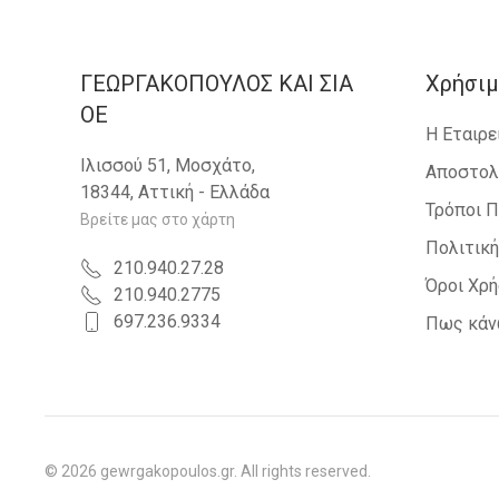
ΓΕΩΡΓΑΚΟΠΟΥΛΟΣ KAI ΣΙΑ
Χρήσιμ
OE
Η Εταιρε
Ιλισσού 51, Μοσχάτο,
Αποστολ
18344, Αττική - Ελλάδα
Τρόποι 
Βρείτε μας στο χάρτη
Πολιτικ
210.940.27.28
Όροι Χρ
210.940.2775
697.236.9334
Πως κάν
©
2026
gewrgakopoulos.gr. All rights reserved.