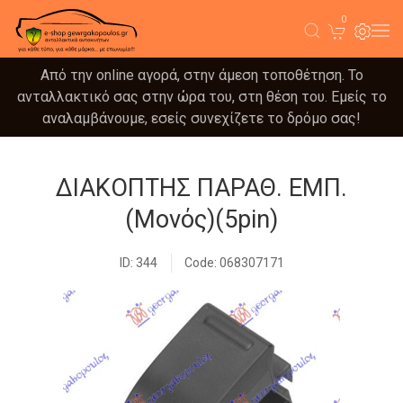
0
Από την online αγορά, στην άμεση τοποθέτηση. Το
ανταλλακτικό σας στην ώρα του, στη θέση του. Εμείς το
αναλαμβάνουμε, εσείς συνεχίζετε το δρόμο σας!
ΔΙΑΚΟΠΤΗΣ ΠΑΡΑΘ. ΕΜΠ.
(Μονός)(5pin)
ID: 344
Code: 068307171