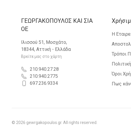
ΓΕΩΡΓΑΚΟΠΟΥΛΟΣ KAI ΣΙΑ
Χρήσιμ
OE
Η Εταιρε
Ιλισσού 51, Μοσχάτο,
Αποστολ
18344, Αττική - Ελλάδα
Τρόποι 
Βρείτε μας στο χάρτη
Πολιτικ
210.940.27.28
Όροι Χρ
210.940.2775
697.236.9334
Πως κάν
©
2026
gewrgakopoulos.gr. All rights reserved.