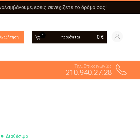
αναλαμβάνουμε, εσείς συνεχίζετε το δρόμο σας!
0
0
€
Αναζήτηση
προϊόν(τα)
Τηλ. Επικοινωνίας
210.940.27.28
Διαθέσιμο