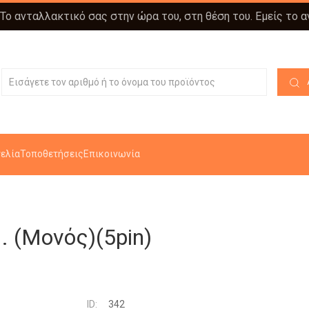
 Το ανταλλακτικό σας στην ώρα του, στη θέση του. Εμείς το 
ελία
Τοποθετήσεις
Επικοινωνία
(Μονός)(5pin)
ID:
342