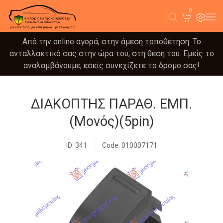
0
Από την online αγορά, στην άμεση τοποθέτηση. Το
ανταλλακτικό σας στην ώρα του, στη θέση του. Εμείς το
αναλαμβάνουμε, εσείς συνεχίζετε το δρόμο σας!
ΔΙΑΚΟΠΤΗΣ ΠΑΡΑΘ. ΕΜΠ.
(Μονός)(5pin)
ID: 341
Code: 010007171