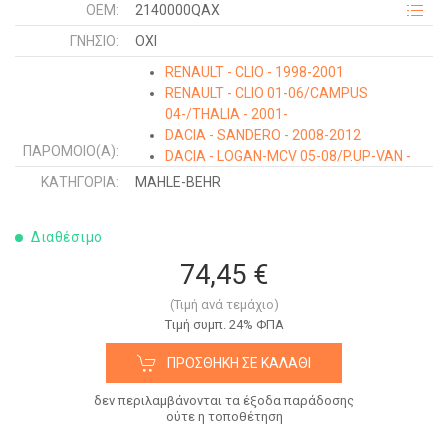
OEM:
2140000QAX
ΓΝΉΣΙΟ:
ΟΧΙ
RENAULT - CLIO - 1998-2001
RENAULT - CLIO 01-06/CAMPUS
04-/THALIA - 2001-
DACIA - SANDERO - 2008-2012
ΠΑΡΌΜΟΙΟ(Α):
DACIA - LOGAN-MCV 05-08/P.UP-VAN -
2009-2012
ΚΑΤΗΓΟΡΊΑ:
MAHLE-BEHR
RENAULT - KANGOO - 1998-2003
RENAULT - KANGOO - 2003-2008
Διαθέσιμο
NISSAN - KUBISTAR - 2003-2009
DACIA - LOGAN-MCV - 2008-2012
74,45 €
(Τιμή ανά τεμάχιο)
Tιμή συμπ. 24% ΦΠΑ
ΠΡΟΣΘΉΚΗ ΣΕ ΚΑΛΆΘΙ
δεν περιλαμβάνονται τα έξοδα παράδοσης
ούτε η τοποθέτηση