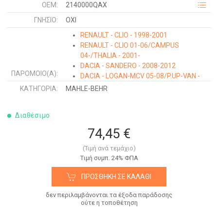
OEM:
2140000QAX
ΓΝΉΣΙΟ:
ΟΧΙ
RENAULT - CLIO - 1998-2001
RENAULT - CLIO 01-06/CAMPUS
04-/THALIA - 2001-
DACIA - SANDERO - 2008-2012
ΠΑΡΌΜΟΙΟ(Α):
DACIA - LOGAN-MCV 05-08/P.UP-VAN -
2009-2012
ΚΑΤΗΓΟΡΊΑ:
MAHLE-BEHR
RENAULT - KANGOO - 1998-2003
RENAULT - KANGOO - 2003-2008
Διαθέσιμο
NISSAN - KUBISTAR - 2003-2009
DACIA - LOGAN-MCV - 2008-2012
74,45 €
(Τιμή ανά τεμάχιο)
Tιμή συμπ. 24% ΦΠΑ
ΠΡΟΣΘΉΚΗ ΣΕ ΚΑΛΆΘΙ
δεν περιλαμβάνονται τα έξοδα παράδοσης
ούτε η τοποθέτηση