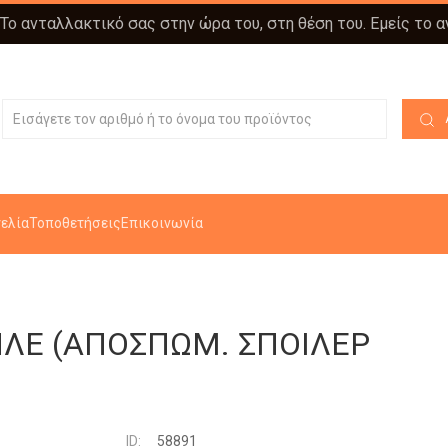
 Το ανταλλακτικό σας στην ώρα του, στη θέση του. Εμείς το 
ελία
Τοποθετήσεις
Επικοινωνία
ΛΕ (ΑΠΟΣΠΩΜ. ΣΠΟΙΛΕΡ
ID:
58891