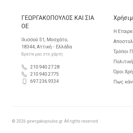
ΓΕΩΡΓΑΚΟΠΟΥΛΟΣ KAI ΣΙΑ
Χρήσιμ
OE
Η Εταιρε
Ιλισσού 51, Μοσχάτο,
Αποστολ
18344, Αττική - Ελλάδα
Τρόποι 
Βρείτε μας στο χάρτη
Πολιτικ
210.940.27.28
Όροι Χρ
210.940.2775
697.236.9334
Πως κάν
©
2026
gewrgakopoulos.gr. All rights reserved.