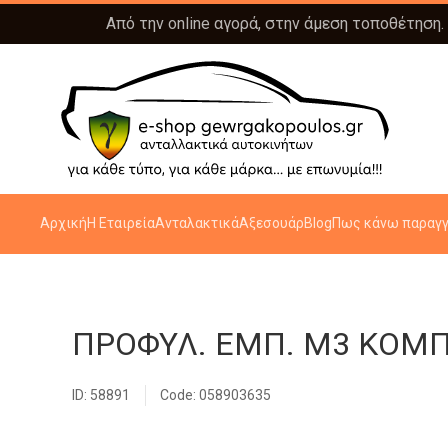
Από την online αγορά, στην άμεση τοποθέτηση.
Αρχική
Η Εταιρεία
Ανταλακτικά
Αξεσουάρ
Blog
Πως κάνω παραγγ
ΠΡΟΦΥΛ. ΕΜΠ. Μ3 ΚΟΜΠ
ID: 58891
Code: 058903635