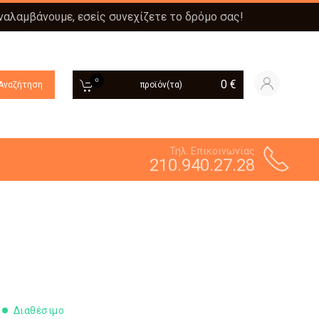
αναλαμβάνουμε, εσείς συνεχίζετε το δρόμο σας!
0
0
€
Αναζήτηση
προϊόν(τα)
Τηλ. Επικοινωνίας
210.940.27.28
Διαθέσιμο