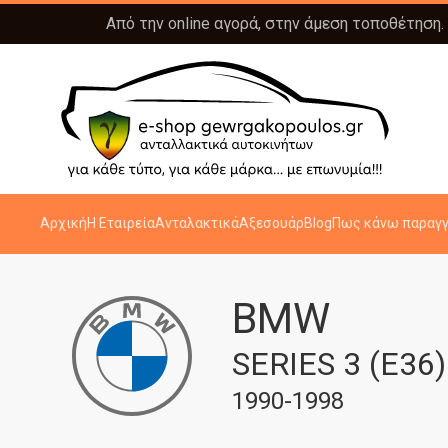
Από την online αγορά, στην άμεση τοποθέτηση.
Αρχική
Η Εταιρεία
Ανταλακτικά
Αξεσουάρ
Blog
Πως κάνω παραγγ
BMW
SERIES 3 (E36
1990-1998