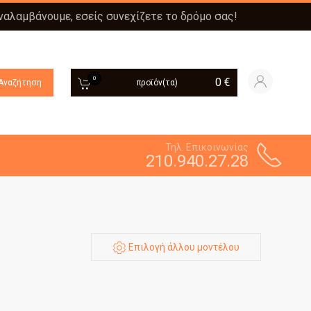
αναλαμβάνουμε, εσείς συνεχίζετε το δρόμο σας!
0
0
€
Αναζήτηση
προϊόν(τα)
Τηλ. Επικοινωνίας
210.940.27.28
Επιλογή άλλου μοντέλου