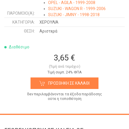
OPEL - AGILA - 1999-2008
SUZUKI - WAGON R - 1999-2006
ΠΑΡΌΜΟΙΟ(Α):
SUZUKI - JIMNY - 1998-2018
SUZUKI - BALENO SDN - 1994-1998
ΚΑΤΗΓΟΡΊΑ:
ΧΕΡΟΥΛΙΑ
SUZUKI - BALENO H/B - 1994-1998
ΘΈΣΗ:
Αριστερά
Διαθέσιμο
3,65 €
(Τιμή ανά τεμάχιο)
Tιμή συμπ. 24% ΦΠΑ
ΠΡΟΣΘΉΚΗ ΣΕ ΚΑΛΆΘΙ
δεν περιλαμβάνονται τα έξοδα παράδοσης
ούτε η τοποθέτηση