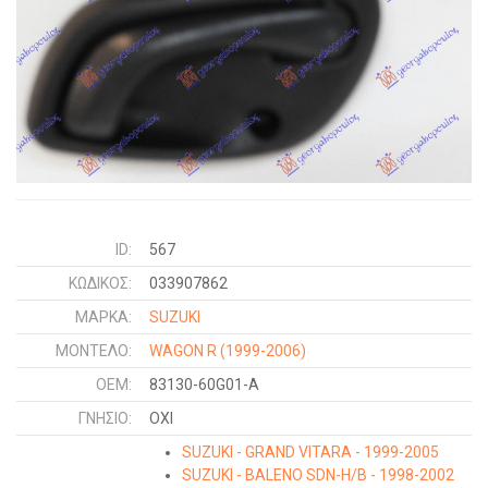
ID:
567
ΚΩΔΙΚΌΣ:
033907862
ΜΑΡΚΑ:
SUZUKI
ΜΟΝΤΕΛΟ:
WAGON R
(1999-2006)
OEM:
83130-60G01-A
ΓΝΉΣΙΟ:
ΟΧΙ
SUZUKI - GRAND VITARA - 1999-2005
SUZUKI - BALENO SDN-H/B - 1998-2002