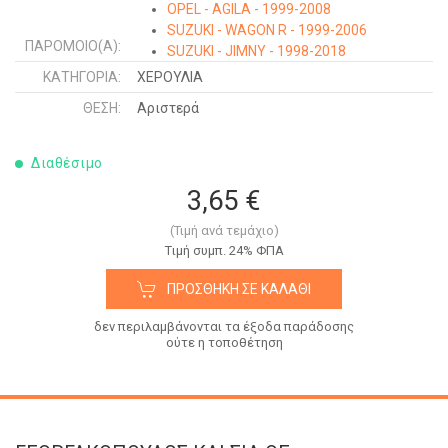
OPEL - AGILA - 1999-2008
SUZUKI - WAGON R - 1999-2006
ΠΑΡΌΜΟΙΟ(Α):
SUZUKI - JIMNY - 1998-2018
SUZUKI - BALENO SDN - 1994-1998
ΚΑΤΗΓΟΡΊΑ:
ΧΕΡΟΥΛΙΑ
SUZUKI - BALENO H/B - 1994-1998
ΘΈΣΗ:
Αριστερά
Διαθέσιμο
3,65 €
(Τιμή ανά τεμάχιο)
Tιμή συμπ. 24% ΦΠΑ
ΠΡΟΣΘΉΚΗ ΣΕ ΚΑΛΆΘΙ
δεν περιλαμβάνονται τα έξοδα παράδοσης
ούτε η τοποθέτηση