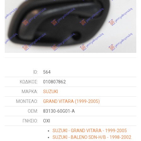
ID:
564
ΚΩΔΙΚΌΣ:
010807862
ΜΑΡΚΑ:
SUZUKI
ΜΟΝΤΕΛΟ:
GRAND VITARA
(1999-2005)
OEM:
83130-60G01-A
ΓΝΉΣΙΟ:
ΟΧΙ
SUZUKI - GRAND VITARA - 1999-2005
SUZUKI - BALENO SDN-H/B - 1998-2002