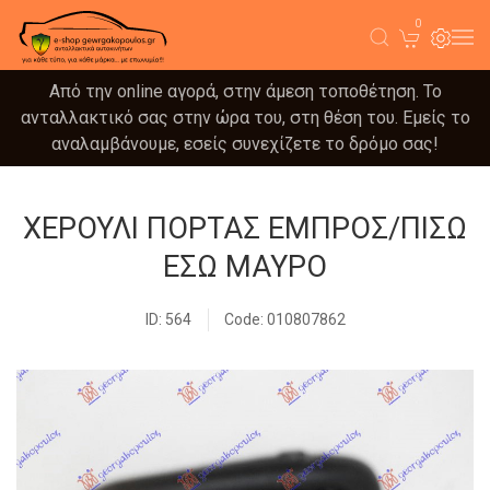
0
Από την online αγορά, στην άμεση τοποθέτηση. Το
ανταλλακτικό σας στην ώρα του, στη θέση του. Εμείς το
αναλαμβάνουμε, εσείς συνεχίζετε το δρόμο σας!
ΧΕΡΟΥΛΙ ΠΟΡΤΑΣ ΕΜΠΡΟΣ/ΠΙΣΩ
ΕΣΩ ΜΑΥΡΟ
ID: 564
Code: 010807862