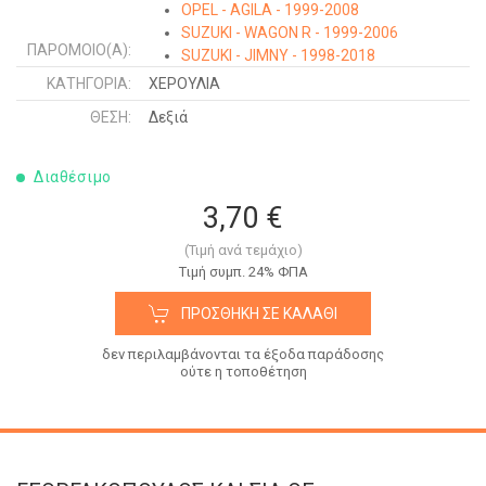
OPEL - AGILA - 1999-2008
SUZUKI - WAGON R - 1999-2006
ΠΑΡΌΜΟΙΟ(Α):
SUZUKI - JIMNY - 1998-2018
SUZUKI - BALENO SDN - 1994-1998
ΚΑΤΗΓΟΡΊΑ:
ΧΕΡΟΥΛΙΑ
SUZUKI - BALENO H/B - 1994-1998
ΘΈΣΗ:
Δεξιά
Διαθέσιμο
3,70 €
(Τιμή ανά τεμάχιο)
Tιμή συμπ. 24% ΦΠΑ
ΠΡΟΣΘΉΚΗ ΣΕ ΚΑΛΆΘΙ
δεν περιλαμβάνονται τα έξοδα παράδοσης
ούτε η τοποθέτηση