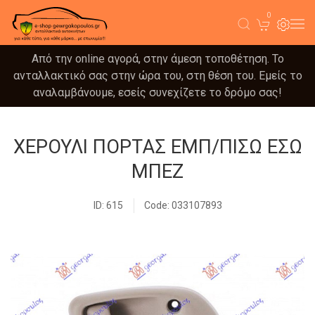
0
Από την online αγορά, στην άμεση τοποθέτηση. Το
ανταλλακτικό σας στην ώρα του, στη θέση του. Εμείς το
αναλαμβάνουμε, εσείς συνεχίζετε το δρόμο σας!
ΧΕΡΟΥΛΙ ΠΟΡΤΑΣ ΕΜΠ/ΠΙΣΩ ΕΣΩ
ΜΠΕΖ
ID: 615
Code: 033107893