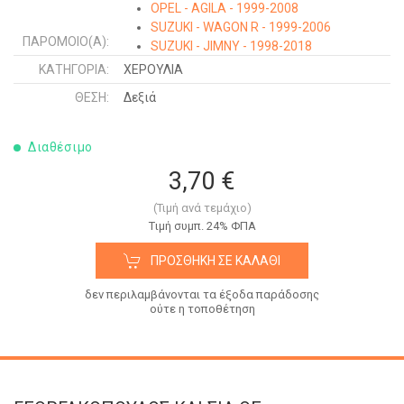
OPEL - AGILA - 1999-2008
SUZUKI - WAGON R - 1999-2006
ΠΑΡΌΜΟΙΟ(Α):
SUZUKI - JIMNY - 1998-2018
SUZUKI - BALENO SDN - 1994-1998
ΚΑΤΗΓΟΡΊΑ:
ΧΕΡΟΥΛΙΑ
SUZUKI - BALENO H/B - 1994-1998
ΘΈΣΗ:
Δεξιά
Διαθέσιμο
3,70 €
(Τιμή ανά τεμάχιο)
Tιμή συμπ. 24% ΦΠΑ
ΠΡΟΣΘΉΚΗ ΣΕ ΚΑΛΆΘΙ
δεν περιλαμβάνονται τα έξοδα παράδοσης
ούτε η τοποθέτηση