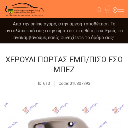
0
Από την online αγορά, στην άμεση τοποθέτηση. Το
ανταλλακτικό σας στην ώρα του, στη θέση του. Εμείς το
αναλαμβάνουμε, εσείς συνεχίζετε το δρόμο σας!
ΧΕΡΟΥΛΙ ΠΟΡΤΑΣ ΕΜΠ/ΠΙΣΩ ΕΣΩ
ΜΠΕΖ
ID: 613
Code: 010807893