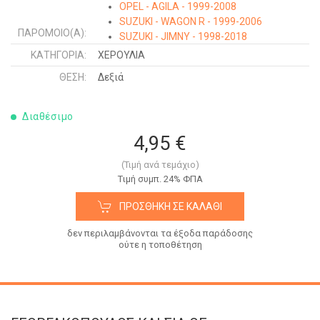
OPEL - AGILA - 1999-2008
SUZUKI - WAGON R - 1999-2006
ΠΑΡΌΜΟΙΟ(Α):
SUZUKI - JIMNY - 1998-2018
SUZUKI - BALENO SDN - 1994-1998
ΚΑΤΗΓΟΡΊΑ:
ΧΕΡΟΥΛΙΑ
SUZUKI - BALENO H/B - 1994-1998
ΘΈΣΗ:
Δεξιά
Διαθέσιμο
4,95 €
(Τιμή ανά τεμάχιο)
Tιμή συμπ. 24% ΦΠΑ
ΠΡΟΣΘΉΚΗ ΣΕ ΚΑΛΆΘΙ
δεν περιλαμβάνονται τα έξοδα παράδοσης
ούτε η τοποθέτηση