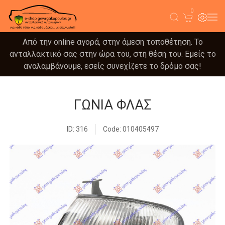
0
Από την online αγορά, στην άμεση τοποθέτηση. Το
ανταλλακτικό σας στην ώρα του, στη θέση του. Εμείς το
αναλαμβάνουμε, εσείς συνεχίζετε το δρόμο σας!
ΓΩΝΙΑ ΦΛΑΣ
ID: 316
Code: 010405497