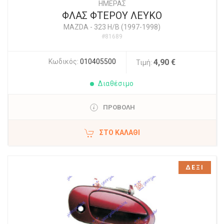
ΗΜΕΡΑΣ
ΦΛΑΣ ΦΤΕΡΟΥ ΛΕΥΚΟ
MAZDA
-
323 H/B (1997-1998)
#81689
Κωδικός:
010405500
4,90 €
Τιμή:
Διαθέσιμο
ΠΡΟΒΟΛΗ
ΣΤΟ ΚΑΛΆΘΙ
ΔΕΞΙ