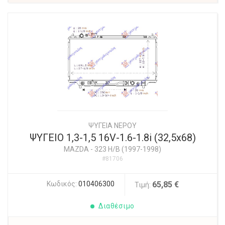
ΨΥΓΕΙΑ ΝΕΡΟΥ
ΨΥΓΕΙΟ 1,3-1,5 16V-1.6-1.8i (32,5x68)
MAZDA
-
323 H/B (1997-1998)
#81706
Κωδικός:
010406300
65,85 €
Τιμή:
Διαθέσιμο