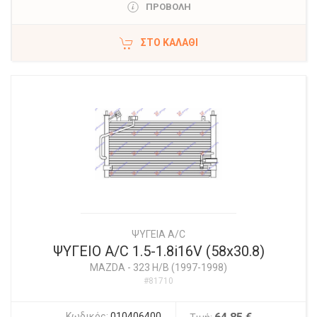
ΠΡΟΒΟΛΗ
ΣΤΟ ΚΑΛΆΘΙ
ΨΥΓΕΙΑ A/C
ΨΥΓΕΙΟ A/C 1.5-1.8i16V (58x30.8)
MAZDA
-
323 H/B (1997-1998)
#81710
Κωδικός:
010406400