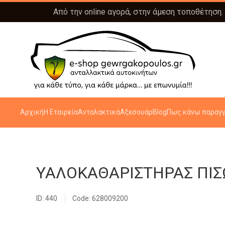
Από την online αγορά, στην άμεση τοποθέτηση.
Αρχική
Η Εταιρεία
Ανταλακτικά
Αξεσουάρ
Blog
Πως κάνω παραγγ
ΥΑΛΟΚΑΘΑΡΙΣΤΗΡΑΣ ΠΙ
ID: 440
Code: 628009200