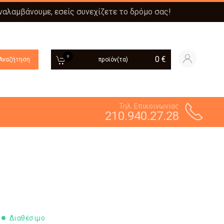
αναλαμβάνουμε, εσείς συνεχίζετε το δρόμο σας!
0
0
€
Αναζήτηση
προϊόν(τα)
Τηλ. Επικοινωνίας
210.940.27.28
Διαθέσιμο