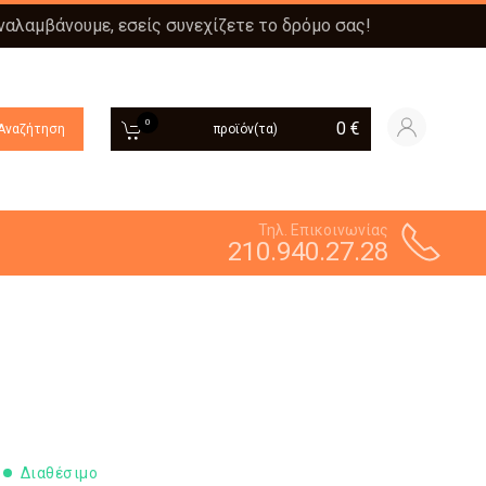
αναλαμβάνουμε, εσείς συνεχίζετε το δρόμο σας!
0
0
€
Αναζήτηση
προϊόν(τα)
Τηλ. Επικοινωνίας
210.940.27.28
Διαθέσιμο