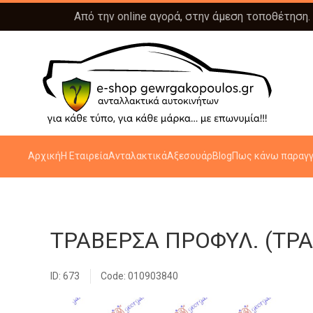
Από την online αγορά, στην άμεση τοποθέτηση.
Αρχική
Η Εταιρεία
Ανταλακτικά
Αξεσουάρ
Blog
Πως κάνω παραγγ
ΤΡΑΒΕΡΣΑ ΠΡΟΦΥΛ. (ΤΡΑ
ID: 673
Code: 010903840