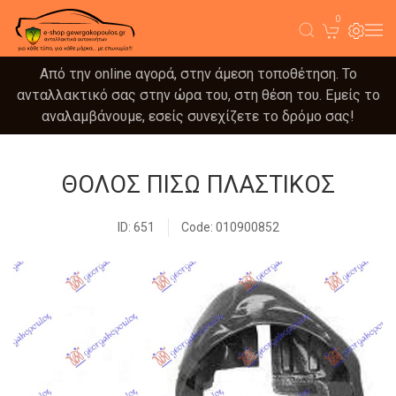
0
Από την online αγορά, στην άμεση τοποθέτηση. Το
ανταλλακτικό σας στην ώρα του, στη θέση του. Εμείς το
αναλαμβάνουμε, εσείς συνεχίζετε το δρόμο σας!
ΘΟΛΟΣ ΠΙΣΩ ΠΛΑΣΤΙΚΟΣ
ID: 651
Code: 010900852