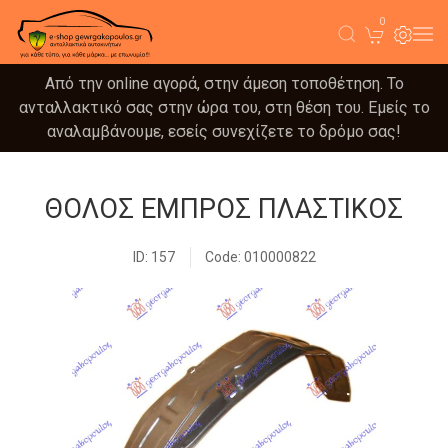
0
Από την online αγορά, στην άμεση τοποθέτηση. Το
ανταλλακτικό σας στην ώρα του, στη θέση του. Εμείς το
αναλαμβάνουμε, εσείς συνεχίζετε το δρόμο σας!
ΘΟΛΟΣ ΕΜΠΡΟΣ ΠΛΑΣΤΙΚΟΣ
ID: 157
Code: 010000822