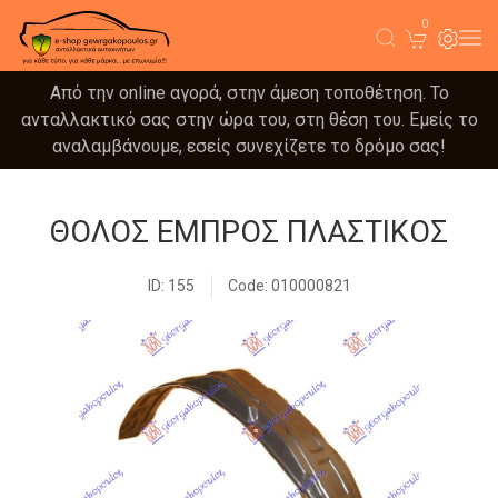
0
Από την online αγορά, στην άμεση τοποθέτηση. Το
ανταλλακτικό σας στην ώρα του, στη θέση του. Εμείς το
αναλαμβάνουμε, εσείς συνεχίζετε το δρόμο σας!
ΘΟΛΟΣ ΕΜΠΡΟΣ ΠΛΑΣΤΙΚΟΣ
ID: 155
Code: 010000821