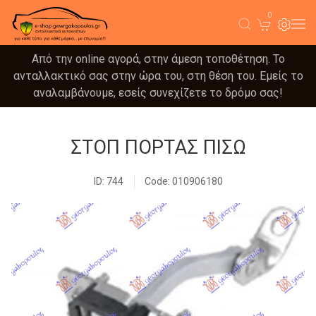
0
Από την online αγορά, στην άμεση τοποθέτηση. Το
ανταλλακτικό σας στην ώρα του, στη θέση του. Εμείς το
αναλαμβάνουμε, εσείς συνεχίζετε το δρόμο σας!
ΣΤΟΠ ΠΟΡΤΑΣ ΠΙΣΩ
ID: 744
Code: 010906180