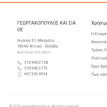
ΓΕΩΡΓΑΚΟΠΟΥΛΟΣ KAI ΣΙΑ
Χρήσιμ
OE
Η Εταιρε
Ιλισσού 51, Μοσχάτο,
Αποστολ
18344, Αττική - Ελλάδα
Τρόποι 
Βρείτε μας στο χάρτη
Πολιτικ
210.940.27.28
Όροι Χρ
210.940.2775
697.236.9334
Πως κάν
©
2026
gewrgakopoulos.gr. All rights reserved.