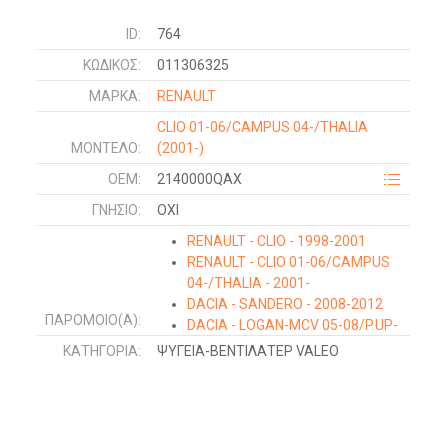
ID:
764
ΚΩΔΙΚΌΣ:
011306325
ΜΑΡΚΑ:
RENAULT
CLIO 01-06/CAMPUS 04-/THALIA
ΜΟΝΤΕΛΟ:
(2001-)
OEM:
2140000QAX
ΓΝΉΣΙΟ:
ΟΧΙ
RENAULT - CLIO - 1998-2001
RENAULT - CLIO 01-06/CAMPUS
04-/THALIA - 2001-
DACIA - SANDERO - 2008-2012
ΠΑΡΌΜΟΙΟ(Α):
DACIA - LOGAN-MCV 05-08/P.UP-
VAN - 2009-2012
ΚΑΤΗΓΟΡΊΑ:
ΨΥΓΕΙΑ-ΒΕΝΤΙΛΑΤΕΡ VALEO
RENAULT - KANGOO - 1998-2003
RENAULT - KANGOO - 2003-2008
NISSAN - KUBISTAR - 2003-2009
DACIA - LOGAN-MCV - 2008-2012