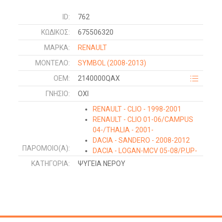
ID:
762
ΚΩΔΙΚΌΣ:
675506320
ΜΑΡΚΑ:
RENAULT
ΜΟΝΤΕΛΟ:
SYMBOL
(2008-2013)
OEM:
2140000QAX
ΓΝΉΣΙΟ:
ΟΧΙ
RENAULT - CLIO - 1998-2001
RENAULT - CLIO 01-06/CAMPUS
04-/THALIA - 2001-
DACIA - SANDERO - 2008-2012
ΠΑΡΌΜΟΙΟ(Α):
DACIA - LOGAN-MCV 05-08/P.UP-
VAN - 2009-2012
ΚΑΤΗΓΟΡΊΑ:
ΨΥΓΕΙΑ ΝΕΡΟΥ
RENAULT - KANGOO - 1998-2003
RENAULT - KANGOO - 2003-2008
NISSAN - KUBISTAR - 2003-2009
DACIA - LOGAN-MCV - 2008-2012
RENAULT - SYMBOL - 2008-2013