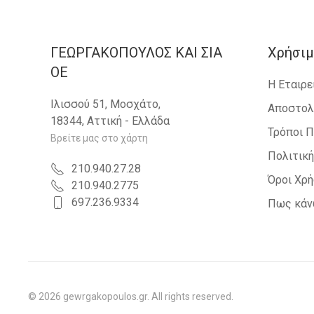
ΓΕΩΡΓΑΚΟΠΟΥΛΟΣ KAI ΣΙΑ
Χρήσιμ
OE
Η Εταιρε
Ιλισσού 51, Μοσχάτο,
Αποστολ
18344, Αττική - Ελλάδα
Τρόποι 
Βρείτε μας στο χάρτη
Πολιτικ
210.940.27.28
Όροι Χρ
210.940.2775
697.236.9334
Πως κάν
©
2026
gewrgakopoulos.gr. All rights reserved.