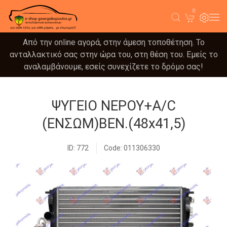
0
Από την online αγορά, στην άμεση τοποθέτηση. Το
ανταλλακτικό σας στην ώρα του, στη θέση του. Εμείς το
αναλαμβάνουμε, εσείς συνεχίζετε το δρόμο σας!
ΨΥΓΕΙΟ ΝΕΡΟΥ+A/C
(ΕΝΣΩΜ)ΒΕΝ.(48x41,5)
ID: 772
Code: 011306330