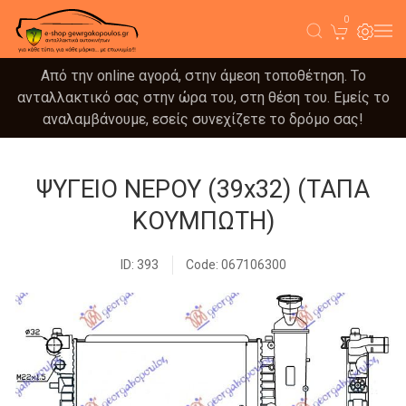
0
Από την online αγορά, στην άμεση τοποθέτηση. Το
ανταλλακτικό σας στην ώρα του, στη θέση του. Εμείς το
αναλαμβάνουμε, εσείς συνεχίζετε το δρόμο σας!
ΨΥΓΕΙΟ ΝΕΡΟΥ (39x32) (ΤΑΠΑ
ΚΟΥΜΠΩΤΗ)
ID: 393
Code: 067106300