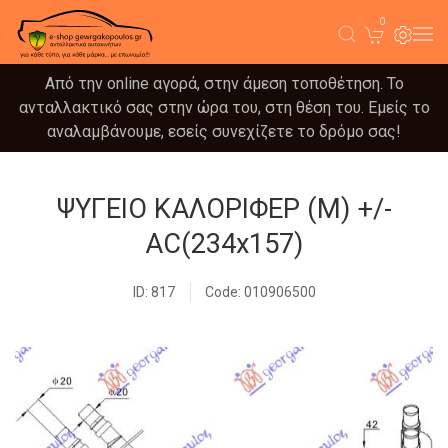
0
Από την online αγορά, στην άμεση τοποθέτηση. Το
ανταλλακτικό σας στην ώρα του, στη θέση του. Εμείς το
αναλαμβάνουμε, εσείς συνεχίζετε το δρόμο σας!
ΨΥΓΕΙΟ ΚΑΛΟΡΙΦΕΡ (M) +/-
ΑC(234x157)
ID: 817
Code: 010906500