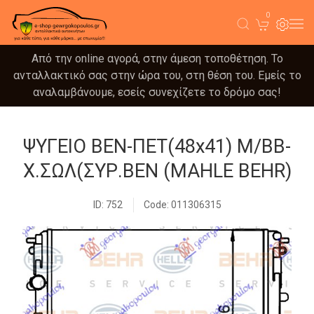
0
Από την online αγορά, στην άμεση τοποθέτηση. Το
ανταλλακτικό σας στην ώρα του, στη θέση του. Εμείς το
αναλαμβάνουμε, εσείς συνεχίζετε το δρόμο σας!
ΨΥΓΕΙΟ ΒΕΝ-ΠΕΤ(48x41) Μ/ΒΒ-
Χ.ΣΩΛ(ΣΥΡ.ΒΕΝ (MAHLE BEHR)
ID: 752
Code: 011306315