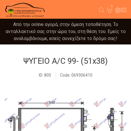
0
Από την online αγορά, στην άμεση τοποθέτηση. Το
ανταλλακτικό σας στην ώρα του, στη θέση του. Εμείς το
αναλαμβάνουμε, εσείς συνεχίζετε το δρόμο σας!
ΨΥΓΕΙΟ A/C 99- (51x38)
ID: 805
Code: 069306410