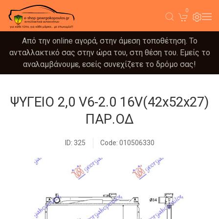
0
Από την online αγορά, στην άμεση τοποθέτηση. Το
ανταλλακτικό σας στην ώρα του, στη θέση του. Εμείς το
αναλαμβάνουμε, εσείς συνεχίζετε το δρόμο σας!
ΨΥΓΕΙΟ 2,0 V6-2.0 16V(42x52x27)
ΠΑΡ.ΟΔ
ID: 325
Code: 010506330