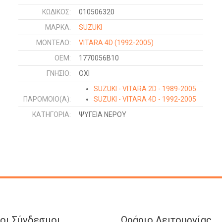
ΚΩΔΙΚΌΣ:
010506320
ΜΑΡΚΑ:
SUZUKI
ΜΟΝΤΕΛΟ:
VITARA 4D
(1992-2005)
OEM:
1770056B10
ΓΝΉΣΙΟ:
ΟΧΙ
SUZUKI - VITARA 2D - 1989-2005
ΠΑΡΌΜΟΙΟ(Α):
SUZUKI - VITARA 4D - 1992-2005
ΚΑΤΗΓΟΡΊΑ:
ΨΥΓΕΙΑ ΝΕΡΟΥ
οι Σύνδεσμοι
Ωράριο Λειτουργίας