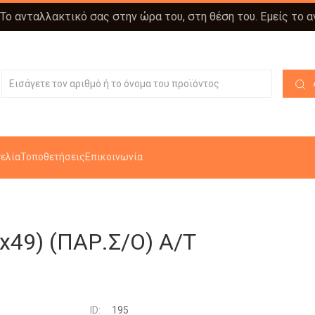
 Το ανταλλακτικό σας στην ώρα του, στη θέση του. Εμείς το 
ελία
Τοποθετήσεις
Επικοινωνία
x49) (ΠΑΡ.Σ/Ο) Α/Τ
ID:
195