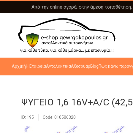
Από την online αγορά, στην άμεση τοποθέτηση.
Αρχική
Η Εταιρεία
Ανταλακτικά
Αξεσουάρ
Blog
Πως κάνω παραγγ
ΨΥΓΕΙΟ 1,6 16V+A/C (42,5
ID: 195
Code: 010506320