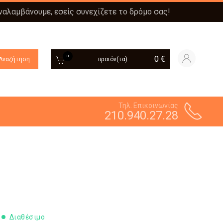
αναλαμβάνουμε, εσείς συνεχίζετε το δρόμο σας!
0
0
€
Αναζήτηση
προϊόν(τα)
Τηλ. Επικοινωνίας
210.940.27.28
Διαθέσιμο