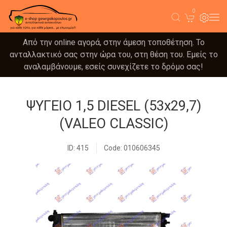
0
Από την online αγορά, στην άμεση τοποθέτηση. Το
ανταλλακτικό σας στην ώρα του, στη θέση του. Εμείς το
αναλαμβάνουμε, εσείς συνεχίζετε το δρόμο σας!
ΨΥΓΕΙΟ 1,5 DIESEL (53x29,7)
(VALEO CLASSIC)
ID: 415
Code: 010606345