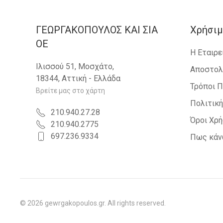
ΓΕΩΡΓΑΚΟΠΟΥΛΟΣ KAI ΣΙΑ
Χρήσιμ
OE
Η Εταιρε
Ιλισσού 51, Μοσχάτο,
Αποστολ
18344, Αττική - Ελλάδα
Τρόποι 
Βρείτε μας στο χάρτη
Πολιτικ
210.940.27.28
Όροι Χρ
210.940.2775
697.236.9334
Πως κάν
©
2026
gewrgakopoulos.gr. All rights reserved.