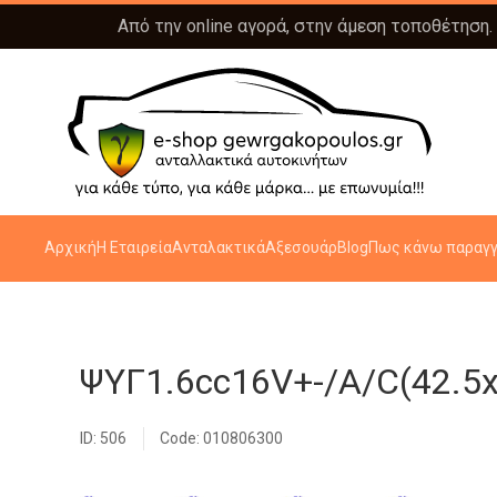
Από την online αγορά, στην άμεση τοποθέτηση.
Αρχική
Η Εταιρεία
Ανταλακτικά
Αξεσουάρ
Blog
Πως κάνω παραγγ
ΨΥΓ1.6cc16V+-/A/C(42.5
ID: 506
Code: 010806300