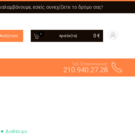
αναλαμβάνουμε, εσείς συνεχίζετε το δρόμο σας!
0
0
€
Αναζήτηση
προϊόν(τα)
Τηλ. Επικοινωνίας
210.940.27.28
Διαθέσιμο