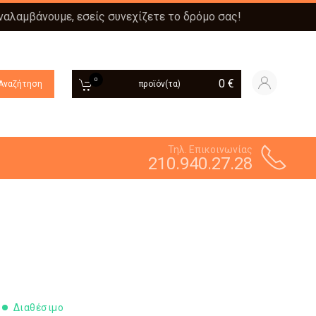
αναλαμβάνουμε, εσείς συνεχίζετε το δρόμο σας!
0
0
€
Αναζήτηση
προϊόν(τα)
Τηλ. Επικοινωνίας
210.940.27.28
Διαθέσιμο