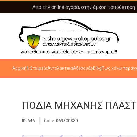
Από την online αγορά, στην άμεση τοποθέτηση.
Αρχική
Η Εταιρεία
Ανταλακτικά
Αξεσουάρ
Blog
Πως κάνω παραγγ
ΠΟΔΙΑ ΜΗΧΑΝΗΣ ΠΛΑΣΤ
ID: 646
Code: 069300830