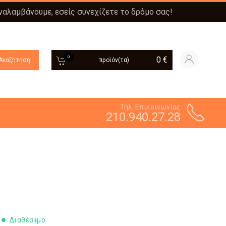
αναλαμβάνουμε, εσείς συνεχίζετε το δρόμο σας!
0
0
€
Αναζήτηση
προϊόν(τα)
Τηλ. Επικοινωνίας
210.940.27.28
Διαθέσιμο