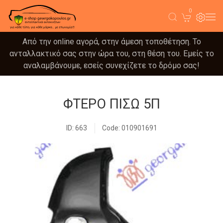
0
Από την online αγορά, στην άμεση τοποθέτηση. Το
ανταλλακτικό σας στην ώρα του, στη θέση του. Εμείς το
αναλαμβάνουμε, εσείς συνεχίζετε το δρόμο σας!
ΦΤΕΡΟ ΠΙΣΩ 5Π
ID: 663
Code: 010901691