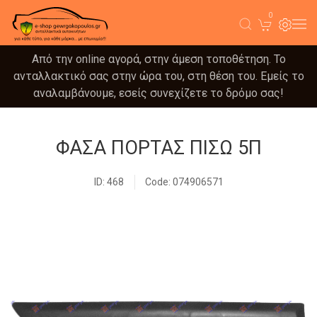
0
Από την online αγορά, στην άμεση τοποθέτηση. Το
ανταλλακτικό σας στην ώρα του, στη θέση του. Εμείς το
αναλαμβάνουμε, εσείς συνεχίζετε το δρόμο σας!
ΦΑΣΑ ΠΟΡΤΑΣ ΠΙΣΩ 5Π
ID: 468
Code: 074906571