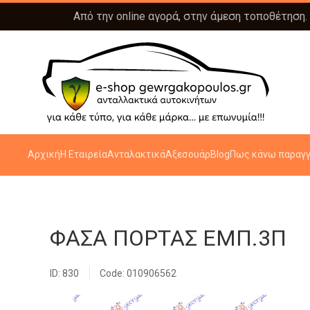
Από την online αγορά, στην άμεση τοποθέτηση.
Αρχική
Η Εταιρεία
Ανταλακτικά
Αξεσουάρ
Blog
Πως κάνω παραγγ
ΦΑΣΑ ΠΟΡΤΑΣ ΕΜΠ.3Π
ID: 830
Code: 010906562