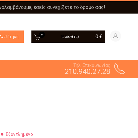
αναλαμβάνουμε, εσείς συνεχίζετε το δρόμο σας!
0
0
€
Αναζήτηση
προϊόν(τα)
Τηλ. Επικοινωνίας
210.940.27.28
Εξαντλημένο