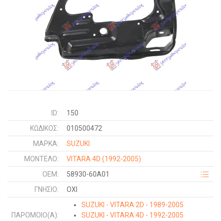
ID:
150
ΚΩΔΙΚΌΣ:
010500472
ΜΑΡΚΑ:
SUZUKI
ΜΟΝΤΕΛΟ:
VITARA 4D
(1992-2005)
OEM:
58930-60A01
ΓΝΉΣΙΟ:
ΟΧΙ
SUZUKI - VITARA 2D - 1989-2005
ΠΑΡΌΜΟΙΟ(Α):
SUZUKI - VITARA 4D - 1992-2005