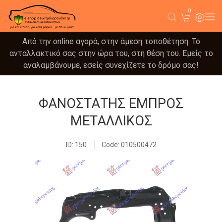
0
Από την online αγορά, στην άμεση τοποθέτηση. Το
ανταλλακτικό σας στην ώρα του, στη θέση του. Εμείς το
αναλαμβάνουμε, εσείς συνεχίζετε το δρόμο σας!
ΦΑΝΟΣΤΑΤΗΣ ΕΜΠΡΟΣ
ΜΕΤΑΛΛΙΚΟΣ
ID: 150
Code: 010500472